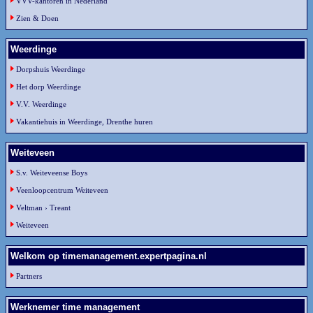
VVV-kantoren in Nederland
Zien & Doen
Weerdinge
Dorpshuis Weerdinge
Het dorp Weerdinge
V.V. Weerdinge
Vakantiehuis in Weerdinge, Drenthe huren
Weiteveen
S.v. Weiteveense Boys
Veenloopcentrum Weiteveen
Veltman › Treant
Weiteveen
Welkom op timemanagement.expertpagina.nl
Partners
Werknemer time management